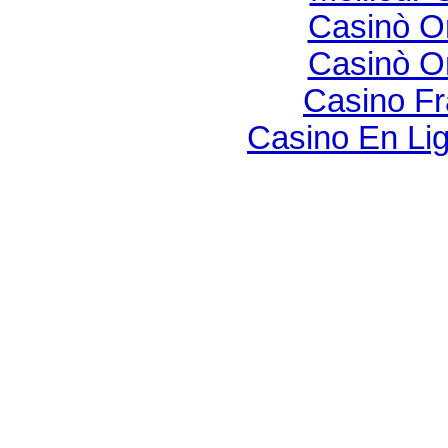
Casinò O
Casinò O
Casino Fr
Casino En Lig