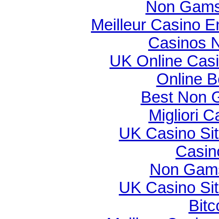
Non Gams
Meilleur Casino E
Casinos 
UK Online Cas
Online B
Best Non 
Migliori 
UK Casino Si
Casin
Non Gams
UK Casino Si
Bitc