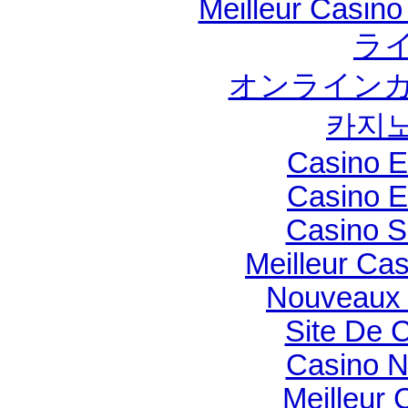
Non Gams
UK Casino Si
Bitc
Meilleur Casino
ラ
オンラインカ
카지
Casino E
Casino E
Casino S
Meilleur Ca
Nouveaux 