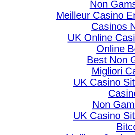
Non Gamsto
Non Gams
UK Casinos
Non Gams
Meilleur Casino E
Casinos 
UK Online Cas
Online B
Best Non 
Migliori 
UK Casino Si
Casin